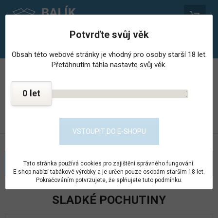
0
Potvrďte svůj věk
Obsah této webové stránky je vhodný pro osoby starší 18 let.
Přetáhnutím táhla nastavte svůj věk.
PROVOZOVNA STŘEDISKA HOSPODÁŘSKÉ ČINNNOSTI
VĚZNICE - PSHČ
0
KONTAKT
PŘEJÍT DO E-SHOPU
VSTOUPIT DO E-SHOPU
KATEGORIE
Tato stránka používá cookies pro zajištění správného fungování.
E-shop nabízí tabákové výrobky a je určen pouze osobám starším 18 let.
Pokračováním potvrzujete, že splňujete tuto podmínku.
SLADKÉ POCHUTINY