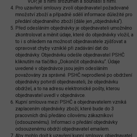
VOP, je s nimi srozuměn a souhlasí s nimi.
Pro uzavření smlouvy zvolí objednavatel požadované
množství zboží a případně sdělí informace důležité pro
předání objednaného zboží (dále jen „objednávka“).
Před odesláním objednávky je objednavateli umožněno
zkontrolovat a měnit údaje, které do objednávky vložil, a
to i s ohledem na možnost objednavatele zjišťovat a
opravovat chyby vzniklé při zadávání dat do
objednávky. Objednávku odešle objednavatel PSHČ
kliknutím na tlačítko „Dokončit objednávku“. Údaje
uvedené v objednávce jsou jejím odesláním
považovány za správné. PSHČ neprodleně po obdržení
objednávky potvrdí objednavateli, že objednávku
obdržel, a to na adresu elektronické pošty, kterou
objednavatel uvedl v objednávce.
Kupní smlouva mezi PSHČ a objednavatelem vzniká
zaplacením objednávky zboží, které bude do 3
pracovních dnů předáno cílovému zákazníkovi
(odsouzenému). Informaci o předání objednávky
odsouzenému obdrží objednavatel emailem.
Aby mohlo dojít k uzavření kupní smlouvy, objednavatel