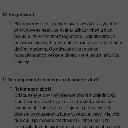
IV. Bezpečnost
Během registrace je objednavatel vyzván k vytvoření
přístupového hesla ke svému zákaznickému účtu,
pokud si zvolí možnost registrace. Objednavatel je
povinen uchovávat toto heslo v tajnosti a nesdílet ho s
dalšími osobami. Objednavatel nese plnou
odpovědnost za veškeré úkony, které jsou z jeho účtu
učiněny.
V. Odstoupení od smlouvy a reklamace zboží
Reklamace zboží
Odsouzený je povinný předané zboží z objednávky
ihned zkontrolovat a zjištěné nedostatky okamžitě
reklamovat. Pokud zboží (zejména potraviny) při
předání odsouzenému bude vykazovat vady, v jejichž
důsledku jej nebude možné užít k jeho účelu (ze
zřejmých důvodů např. propadlá expirační doba anebo