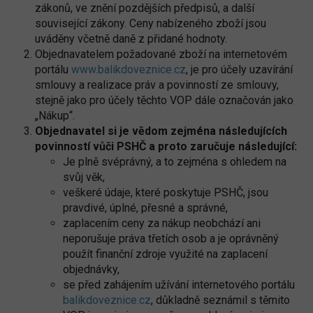
zákonů, ve znění pozdějších předpisů, a další
související zákony. Ceny nabízeného zboží jsou
uváděny včetně daně z přidané hodnoty.
Objednavatelem požadované zboží na internetovém
portálu
www.balikdoveznice.cz
, je pro účely uzavírání
smlouvy a realizace práv a povinností ze smlouvy,
stejně jako pro účely těchto VOP dále označován jako
„Nákup“.
Objednavatel si je vědom zejména následujících
povinností vůči PSHČ a proto zaručuje následující:
Je plně svéprávný, a to zejména s ohledem na
svůj věk,
veškeré údaje, které poskytuje PSHČ, jsou
pravdivé, úplné, přesné a správné,
zaplacením ceny za nákup neobchází ani
neporušuje práva třetích osob a je oprávněný
použít finanční zdroje využité na zaplacení
objednávky,
se před zahájením užívání internetového portálu
balikdoveznice.cz
, důkladně seznámil s těmito