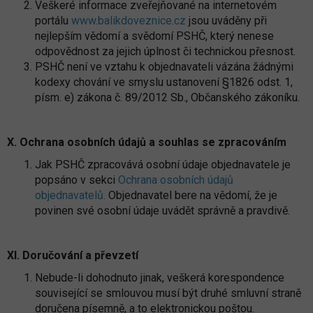
Veškeré informace zveřejňované na internetovém
portálu
www.balikdoveznice.cz
jsou uváděny při
nejlepším vědomí a svědomí PSHČ, který nenese
odpovědnost za jejich úplnost či technickou přesnost.
PSHČ není ve vztahu k objednavateli vázána žádnými
kodexy chování ve smyslu ustanovení §1826 odst. 1,
písm. e) zákona č. 89/2012 Sb., Občanského zákoníku.
X. Ochrana osobních údajů a souhlas se zpracováním
Jak PSHČ zpracovává osobní údaje objednavatele je
popsáno v sekci
Ochrana osobních údajů
objednavatelů.
Objednavatel bere na vědomí, že je
povinen své osobní údaje uvádět správně a pravdivě.
XI. Doručování a převzetí
Nebude-li dohodnuto jinak, veškerá korespondence
související se smlouvou musí být druhé smluvní straně
doručena písemně, a to elektronickou poštou.