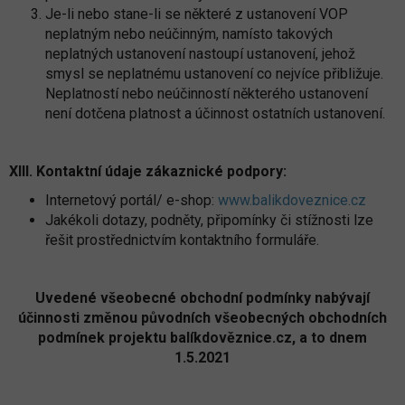
Je-li nebo stane-li se některé z ustanovení VOP
neplatným nebo neúčinným, namísto takových
neplatných ustanovení nastoupí ustanovení, jehož
smysl se neplatnému ustanovení co nejvíce přibližuje.
Neplatností nebo neúčinností některého ustanovení
není dotčena platnost a účinnost ostatních ustanovení.
XIII. Kontaktní údaje zákaznické podpory
:
Internetový portál/ e-shop:
www.balikdoveznice.cz
Jakékoli dotazy, podněty, připomínky či stížnosti lze
řešit prostřednictvím kontaktního formuláře.
Uvedené všeobecné obchodní podmínky nabývají
účinnosti změnou původních všeobecných obchodních
podmínek projektu balíkdověznice.cz, a to dnem
1.5.2021