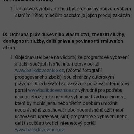
Tabákové výrobky mohou být prodávány pouze osobám
starším 18let; mladším osobám je jejich prodej zakázán.
IX. Ochrana práv duševního vlastnictví, zneužití služby,
dostupnost služby, další práva a povinnosti smluvních
stran
Objednavatel bere na vědomí, že programové vybavení
a další součásti tvořící internetový portál
www.balikdoveznice.cz
, (včetně fotografií
propagovaného zboží) jsou chráněny autorským
právem. Objednavatel se zavazuje používat internetový
portál
www.balikdoveznice.cz
výhradně pro potřebu
nákupu zboží, a že nebude vykonávat žádnou činnost,
která by mohla jemu nebo třetím osobám umožnit
neoprávněně zasahovat nebo neoprávněně užít (např.
uchovávat, upravovat, šířit) programové vybavení nebo
další součásti tvořící internetový portál
www.balikdoveznice.cz
.