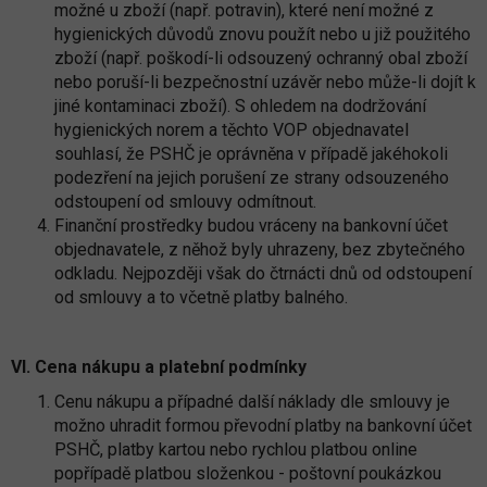
možné u zboží (např. potravin), které není možné z
hygienických důvodů znovu použít nebo u již použitého
zboží (např. poškodí-li odsouzený ochranný obal zboží
nebo poruší-li bezpečnostní uzávěr nebo může-li dojít k
jiné kontaminaci zboží). S ohledem na dodržování
hygienických norem a těchto VOP objednavatel
souhlasí, že PSHČ je oprávněna v případě jakéhokoli
podezření na jejich porušení ze strany odsouzeného
odstoupení od smlouvy odmítnout.
Finanční prostředky budou vráceny na bankovní účet
objednavatele, z něhož byly uhrazeny, bez zbytečného
odkladu. Nejpozději však do čtrnácti dnů od odstoupení
od smlouvy a to včetně platby balného.
VI. Cena nákupu a platební podmínky
Cenu nákupu a případné další náklady dle smlouvy je
možno uhradit formou převodní platby na bankovní účet
PSHČ, platby kartou nebo rychlou platbou online
popřípadě platbou složenkou - poštovní poukázkou