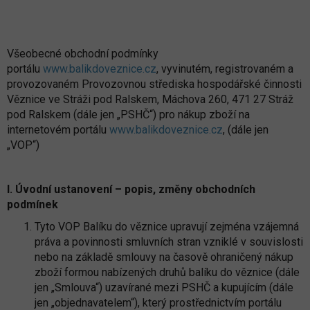
Všeobecné obchodní podmínky
portálu
www.balikdoveznice.cz
, vyvinutém, registrovaném a
provozovaném Provozovnou střediska hospodářské činnosti
Věznice ve Stráži pod Ralskem, Máchova 260, 471 27 Stráž
pod Ralskem (dále jen „PSHČ“) pro nákup zboží na
internetovém portálu
www.balikdoveznice.cz
, (dále jen
„VOP“)
I. Úvodní ustanovení – popis, změny obchodních
podmínek
Tyto VOP Balíku do věznice upravují zejména vzájemná
práva a povinnosti smluvních stran vzniklé v souvislosti
nebo na základě smlouvy na časově ohraničený nákup
zboží formou nabízených druhů balíku do věznice (dále
jen „Smlouva“) uzavírané mezi PSHČ a kupujícím (dále
jen „objednavatelem“), který prostřednictvím portálu