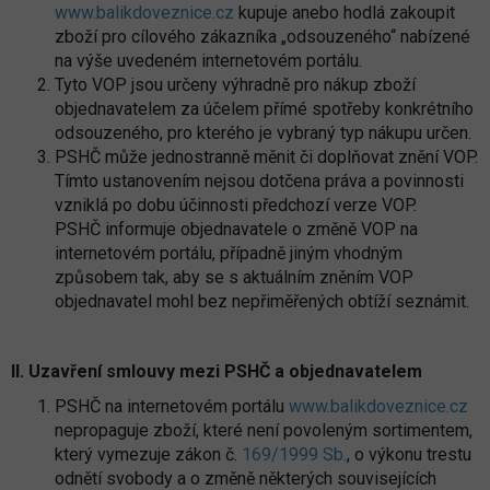
www.balikdoveznice.cz
kupuje anebo hodlá zakoupit
zboží pro cílového zákazníka „odsouzeného“ nabízené
na výše uvedeném internetovém portálu.
Tyto VOP jsou určeny výhradně pro nákup zboží
objednavatelem za účelem přímé spotřeby konkrétního
odsouzeného, pro kterého je vybraný typ nákupu určen.
PSHČ může jednostranně měnit či doplňovat znění VOP.
Tímto ustanovením nejsou dotčena práva a povinnosti
vzniklá po dobu účinnosti předchozí verze VOP.
PSHČ informuje objednavatele o změně VOP na
internetovém portálu, případně jiným vhodným
způsobem tak, aby se s aktuálním zněním VOP
objednavatel mohl bez nepřiměřených obtíží seznámit.
II. Uzavření smlou
vy mezi PSHČ a objednavatelem
PSHČ na internetovém portálu
www.balikdoveznice.cz
nepropaguje zboží, které není povoleným sortimentem,
který vymezuje zákon č.
169/1999 Sb.
, o výkonu trestu
odnětí svobody a o změně některých souvisejících