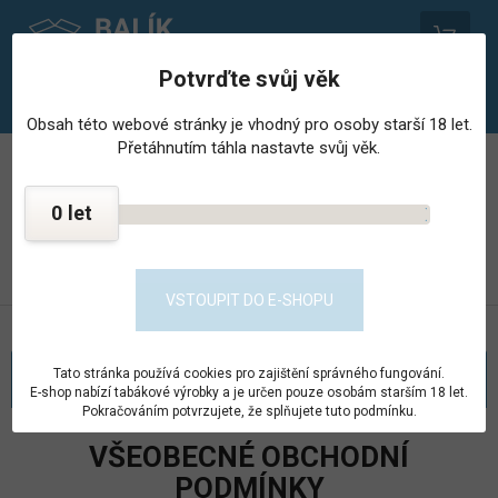
0
Potvrďte svůj věk
Obsah této webové stránky je vhodný pro osoby starší 18 let.
Přetáhnutím táhla nastavte svůj věk.
PROVOZOVNA STŘEDISKA HOSPODÁŘSKÉ ČINNNOSTI
VĚZNICE - PSHČ
0
KONTAKT
PŘEJÍT DO E-SHOPU
VSTOUPIT DO E-SHOPU
Tato stránka používá cookies pro zajištění správného fungování.
KATEGORIE
E-shop nabízí tabákové výrobky a je určen pouze osobám starším 18 let.
Pokračováním potvrzujete, že splňujete tuto podmínku.
VŠEOBECNÉ OBCHODNÍ
PODMÍNKY