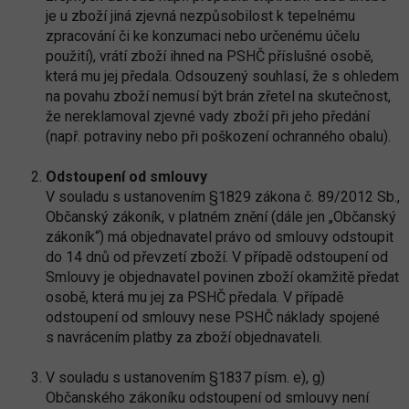
je u zboží jiná zjevná nezpůsobilost k tepelnému
zpracování či ke konzumaci nebo určenému účelu
použití), vrátí zboží ihned na PSHČ příslušné osobě,
která mu jej předala. Odsouzený souhlasí, že s ohledem
na povahu zboží nemusí být brán zřetel na skutečnost,
že nereklamoval zjevné vady zboží při jeho předání
(např. potraviny nebo při poškození ochranného obalu).
Odstoupení od smlouvy
V souladu s ustanovením §1829 zákona č. 89/2012 Sb.,
Občanský zákoník, v platném znění (dále jen „Občanský
zákoník“) má objednavatel právo od smlouvy odstoupit
do 14 dnů od převzetí zboží. V případě odstoupení od
Smlouvy je objednavatel povinen zboží okamžitě předat
osobě, která mu jej za PSHČ předala. V případě
odstoupení od smlouvy nese PSHČ náklady spojené
s navrácením platby za zboží objednavateli.
V souladu s ustanovením §1837 písm. e), g)
Občanského zákoníku odstoupení od smlouvy není