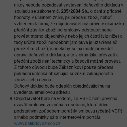
nikdy nebude požadovat vystavení daňového dokladu v
souladu se zákonem
č. 235/2004 Sb.
, o dani z přidané
hodnoty, v účinném znění, při předání zboží, neboť
vzhledem k tomu, že objednavatel má právo v okamžiku
předání zásilky zboží od smlouvy odstoupit nebo
provést storno objednávky nebo jejich částí (viz níže) a
tedy určité zboží neodebrat (smlouva je uzavřena až
převzetím zboží), musela by se na místě provádět
oprava daňového dokladu, a to v okamžiku převzetí a
předání zboží není technicky a časově možné provést.
Z tohoto důvodu bude Zákazníkovi pouze předána
pokladní účtenka obsahující seznam zakoupeného
zboží a jeho cenou.
Daňový doklad bude odeslán objednávajícímu na
uvedenou emailovou adresu.
Objednavatel bere na vědomí, že PSHČ není povinno
uzavřít smlouvu zejména s osobami, které dříve
podstatným způsobem porušily smlouvu (včetně VOP)
a/nebo podmínky užití internetovém portálu
www.balikdoveznice.cz
.