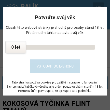
0
Potvrďte svůj věk
Obsah této webové stránky je vhodný pro osoby starší 18 let.
Přetáhnutím táhla nastavte svůj věk.
PROVOZOVNA STŘEDISKA HOSPODÁŘSKÉ ČINNNOSTI
VĚZNICE - PSHČ
0
KONTAKT
PŘEJÍT DO E-SHOPU
VSTOUPIT DO E-SHOPU
KATEGORIE
Tato stránka používá cookies pro zajištění správného fungování.
E-shop nabízí tabákové výrobky a je určen pouze osobám starším 18 let.
Pokračováním potvrzujete, že splňujete tuto podmínku.
KOKOSOVÁ TYČINKA FLINT