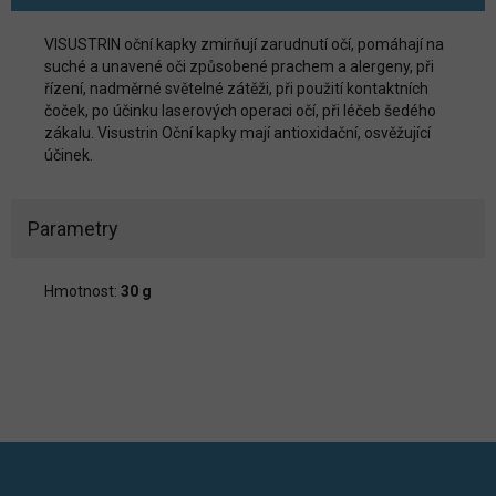
VISUSTRIN oční kapky zmirňují zarudnutí očí, pomáhají na
suché a unavené oči způsobené prachem a alergeny, při
řízení, nadměrné světelné zátěži, při použití kontaktních
čoček, po účinku laserových operaci očí, při léčeb šedého
zákalu. Visustrin Oční kapky mají antioxidační, osvěžující
účinek.
Parametry
Hmotnost:
30 g