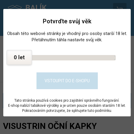
0
Potvrďte svůj věk
Obsah této webové stránky je vhodný pro osoby starší 18 let.
Přetáhnutím táhla nastavte svůj věk.
PROVOZOVNA STŘEDISKA HOSPODÁŘSKÉ ČINNNOSTI
VĚZNICE - PSHČ
0
KONTAKT
PŘEJÍT DO E-SHOPU
VSTOUPIT DO E-SHOPU
KATEGORIE
Tato stránka používá cookies pro zajištění správného fungování.
E-shop nabízí tabákové výrobky a je určen pouze osobám starším 18 let.
Pokračováním potvrzujete, že splňujete tuto podmínku.
VISUSTRIN OČNÍ KAPKY