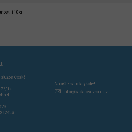
nost:
110 g
t
 služba České
Napište nám kdykoliv!
672/1a
info@balikdoveznice.cz
aha 4
2423
0212423