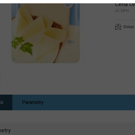
Cena ce
vč. DPH
Dotaz 
is
Parametry
etry