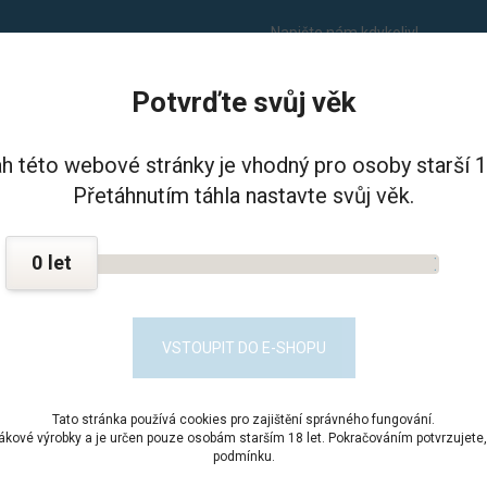
Napište nám kdykoliv!
info@balikdoveznice.cz
Potvrďte svůj věk
I VĚZNICE - PSHČ
KONTAKT
h této webové stránky je vhodný pro osoby starší 18
Přetáhnutím táhla nastavte svůj věk.
Potraviny
Chlazené
Mléčné
Sýr gouda 100g
0
 GOUDA 100G
Plátky, 
VSTOUPIT DO E-SHOPU
Kód prod
Tato stránka používá cookies pro zajištění správného fungování.
Dostupn
bákové výrobky a je určen pouze osobám starším 18 let. Pokračováním potvrzujete, 
podmínku.