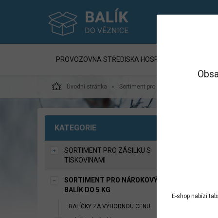
PROVOZOVNA STŘEDISKA HOSPODÁŘSKÉ ČINNNOST
Obsa
Úvodní stránka
Sortiment pro Nárokový balík do 5 kg
SÝR
KATEGORIE
SORTIMENT PRO ZÁSILKU S
TISKOVINAMI
SORTIMENT PRO NÁROKOVÝ
BALÍK DO 5 KG
E-shop nabízí ta
BALÍČKY ZA VÝHODNOU CENU