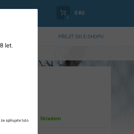
0 Kč
0
PŘEJÍT DO E-SHOPU
 let.
tuk v sušině 48%
uktu
Skladem
ost
že splňujete tuto