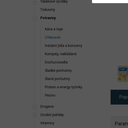
Tabákové výrobky
Tiskoviny
Potraviny
Káva a čaje
Chlazené
Instatní jídla a konzervy
Kompoty, nakládané
Dochucovadla
Sladké pochutiny
Slané pochutiny
Protein a energy tyčinky
Pečivo
Pop
Drogerie
Osobní potřeby
Param
Vitaminy