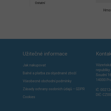
Ostatní
Hmot
Užitečné informace
Kontak
Vězeňská
Jak nakupovat
republiky
Balné a platba za objednané zboží
Soudní 1
14000 Pr
Všeobecné obchodní podmínky
Zásady ochrany osobních údajů – GDPR
IČ: 0021
DIČ: CZ0
Cookies