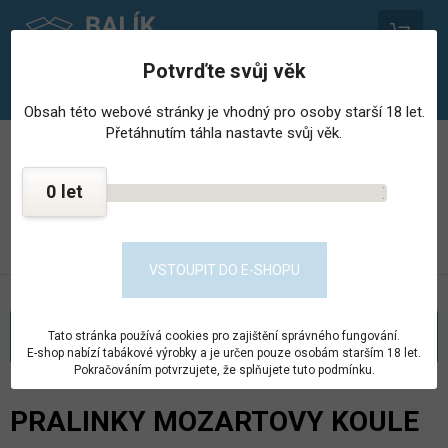
0
Potvrďte svůj věk
Obsah této webové stránky je vhodný pro osoby starší 18 let.
Přetáhnutím táhla nastavte svůj věk.
PROVOZOVNA STŘEDISKA HOSPODÁŘSKÉ ČINNNOSTI
VĚZNICE - PSHČ
0
KONTAKT
PŘEJÍT DO E-SHOPU
VSTOUPIT DO E-SHOPU
KATEGORIE
Tato stránka používá cookies pro zajištění správného fungování.
E-shop nabízí tabákové výrobky a je určen pouze osobám starším 18 let.
Pokračováním potvrzujete, že splňujete tuto podmínku.
PRALINKY MOZARTOVY KOULE