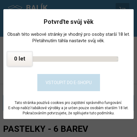
0
Potvrďte svůj věk
Obsah této webové stránky je vhodný pro osoby starší 18 let.
Přetáhnutím táhla nastavte svůj věk.
PROVOZOVNA STŘEDISKA HOSPODÁŘSKÉ ČINNNOSTI
VĚZNICE - PSHČ
0
KONTAKT
PŘEJÍT DO E-SHOPU
VSTOUPIT DO E-SHOPU
KATEGORIE
Tato stránka používá cookies pro zajištění správného fungování.
E-shop nabízí tabákové výrobky a je určen pouze osobám starším 18 let.
Pokračováním potvrzujete, že splňujete tuto podmínku.
PASTELKY - 6 BAREV