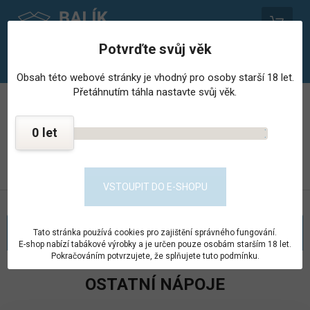
0
Potvrďte svůj věk
Obsah této webové stránky je vhodný pro osoby starší 18 let.
Přetáhnutím táhla nastavte svůj věk.
PROVOZOVNA STŘEDISKA HOSPODÁŘSKÉ ČINNNOSTI
VĚZNICE - PSHČ
0
KONTAKT
PŘEJÍT DO E-SHOPU
VSTOUPIT DO E-SHOPU
KATEGORIE
Tato stránka používá cookies pro zajištění správného fungování.
E-shop nabízí tabákové výrobky a je určen pouze osobám starším 18 let.
Pokračováním potvrzujete, že splňujete tuto podmínku.
OSTATNÍ NÁPOJE