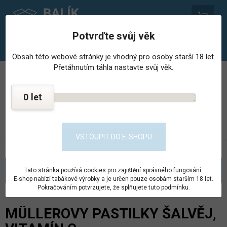
0
Potvrďte svůj věk
Obsah této webové stránky je vhodný pro osoby starší 18 let.
Přetáhnutím táhla nastavte svůj věk.
PROVOZOVNA STŘEDISKA HOSPODÁŘSKÉ ČINNNOSTI
VĚZNICE - PSHČ
0
KONTAKT
PŘEJÍT DO E-SHOPU
VSTOUPIT DO E-SHOPU
KATEGORIE
Tato stránka používá cookies pro zajištění správného fungování.
E-shop nabízí tabákové výrobky a je určen pouze osobám starším 18 let.
Pokračováním potvrzujete, že splňujete tuto podmínku.
MÜLLEROVY PASTILKY ŠALVĚJ,