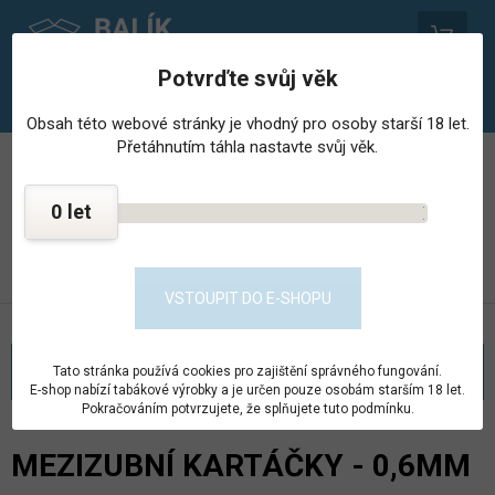
0
Potvrďte svůj věk
Obsah této webové stránky je vhodný pro osoby starší 18 let.
Přetáhnutím táhla nastavte svůj věk.
PROVOZOVNA STŘEDISKA HOSPODÁŘSKÉ ČINNNOSTI
VĚZNICE - PSHČ
0
KONTAKT
PŘEJÍT DO E-SHOPU
VSTOUPIT DO E-SHOPU
KATEGORIE
Tato stránka používá cookies pro zajištění správného fungování.
E-shop nabízí tabákové výrobky a je určen pouze osobám starším 18 let.
Pokračováním potvrzujete, že splňujete tuto podmínku.
MEZIZUBNÍ KARTÁČKY - 0,6MM