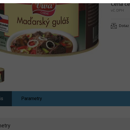
Cena ce
vč. DPH
Dotaz 
is
Parametry
etry