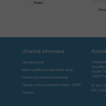
Ostatní
Hmot
Užitečné informace
Kontak
Vězeňská
Jak nakupovat
republiky
Balné a platba za objednané zboží
Soudní 1
14000 Pr
Všeobecné obchodní podmínky
Zásady ochrany osobních údajů – GDPR
IČ: 0021
DIČ: CZ0
Cookies