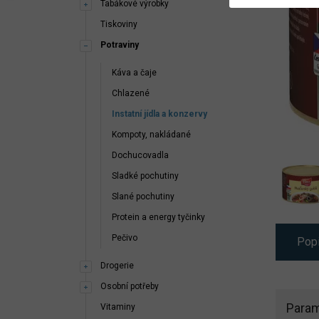
Tabákové výrobky
Tiskoviny
Potraviny
Káva a čaje
Chlazené
Instatní jídla a konzervy
Kompoty, nakládané
Dochucovadla
Sladké pochutiny
Slané pochutiny
Protein a energy tyčinky
Pečivo
Pop
Drogerie
Osobní potřeby
Param
Vitaminy