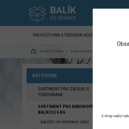
PROVOZOVNA STŘEDISKA HOSPODÁŘSKÉ ČINNNOST
Obsa
Úvodní stránka
Sortiment pro Nárokový balík do 5 kg
MAĎ
KATEGORIE
SORTIMENT PRO ZÁSILKU S
TISKOVINAMI
SORTIMENT PRO NÁROKOVÝ
BALÍK DO 5 KG
E-shop nabízí ta
BALÍČKY ZA VÝHODNOU CENU