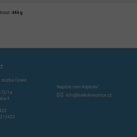
nost:
444 g
t
 služba České
Napište nám kdykoliv!
672/1a
info@balikdoveznice.cz
aha 4
2423
0212423