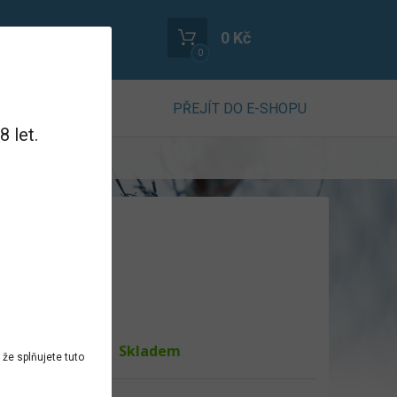
0 Kč
0
PŘEJÍT DO E-SHOPU
 let.
lení: 400g
uktu
Skladem
ost
že splňujete tuto