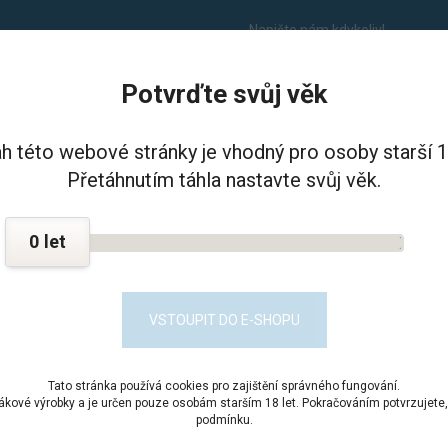
Napište nám kdykoliv!
info@balikdoveznice.cz
Potvrďte svůj věk
I VĚZNICE - PSHČ
KONTAKT
h této webové stránky je vhodný pro osoby starší 18
Přetáhnutím táhla nastavte svůj věk.
Potraviny
Instatní jídla a konzervy
Maďarský guláš
0
ARSKÝ GULÁŠ
Obsah ba
VSTOUPIT DO E-SHOPU
Kód prod
Tato stránka používá cookies pro zajištění správného fungování.
Dostupn
bákové výrobky a je určen pouze osobám starším 18 let. Pokračováním potvrzujete, 
podmínku.