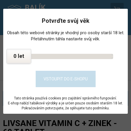
0
Potvrďte svůj věk
Obsah této webové stránky je vhodný pro osoby starší 18 let.
Přetáhnutím táhla nastavte svůj věk.
PROVOZOVNA STŘEDISKA HOSPODÁŘSKÉ ČINNNOSTI
VĚZNICE - PSHČ
0
KONTAKT
PŘEJÍT DO E-SHOPU
VSTOUPIT DO E-SHOPU
KATEGORIE
Tato stránka používá cookies pro zajištění správného fungování.
E-shop nabízí tabákové výrobky a je určen pouze osobám starším 18 let.
Pokračováním potvrzujete, že splňujete tuto podmínku.
LIVSANE VITAMIN C + ZINEK -