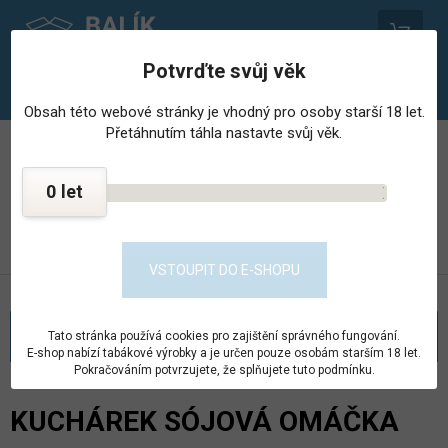
0
Potvrďte svůj věk
Obsah této webové stránky je vhodný pro osoby starší 18 let.
Přetáhnutím táhla nastavte svůj věk.
PROVOZOVNA STŘEDISKA HOSPODÁŘSKÉ ČINNNOSTI
VĚZNICE - PSHČ
0
KONTAKT
PŘEJÍT DO E-SHOPU
VSTOUPIT DO E-SHOPU
KATEGORIE
Tato stránka používá cookies pro zajištění správného fungování.
E-shop nabízí tabákové výrobky a je určen pouze osobám starším 18 let.
Pokračováním potvrzujete, že splňujete tuto podmínku.
KUCHÁREK SÓJOVÁ OMÁČKA