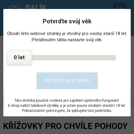
0
Potvrďte svůj věk
Obsah této webové stránky je vhodný pro osoby starší 18 let.
Přetáhnutím táhla nastavte svůj věk.
PROVOZOVNA STŘEDISKA HOSPODÁŘSKÉ ČINNNOSTI
VĚZNICE - PSHČ
0
KONTAKT
PŘEJÍT DO E-SHOPU
VSTOUPIT DO E-SHOPU
KATEGORIE
Tato stránka používá cookies pro zajištění správného fungování.
E-shop nabízí tabákové výrobky a je určen pouze osobám starším 18 let.
Pokračováním potvrzujete, že splňujete tuto podmínku.
KŘÍŽOVKY PRO CHVÍLE POHODY