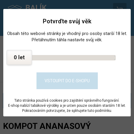
0
Potvrďte svůj věk
Obsah této webové stránky je vhodný pro osoby starší 18 let.
Přetáhnutím táhla nastavte svůj věk.
PROVOZOVNA STŘEDISKA HOSPODÁŘSKÉ ČINNNOSTI
VĚZNICE - PSHČ
0
KONTAKT
PŘEJÍT DO E-SHOPU
VSTOUPIT DO E-SHOPU
KATEGORIE
Tato stránka používá cookies pro zajištění správného fungování.
E-shop nabízí tabákové výrobky a je určen pouze osobám starším 18 let.
Pokračováním potvrzujete, že splňujete tuto podmínku.
KOMPOT ANANASOVÝ