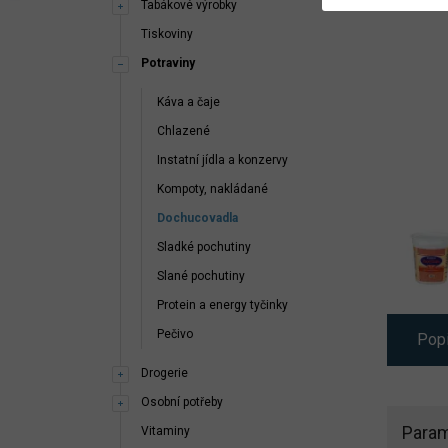
Tabákové výrobky
Tiskoviny
Potraviny
Káva a čaje
Chlazené
Instatní jídla a konzervy
Kompoty, nakládané
Dochucovadla
Sladké pochutiny
Slané pochutiny
Protein a energy tyčinky
Pečivo
Pop
Drogerie
Osobní potřeby
Param
Vitaminy