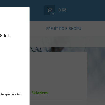
0 Kč
0
PŘEJÍT DO E-SHOPU
 let.
lení: 200g
uktu
Skladem
ost
že splňujete tuto