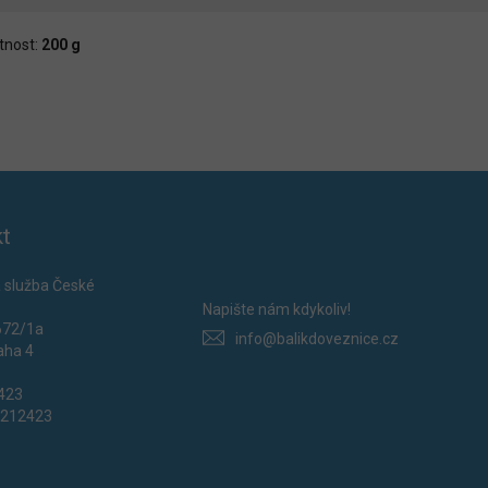
nost:
200 g
t
 služba České
Napište nám kdykoliv!
672/1a
info@balikdoveznice.cz
aha 4
2423
0212423