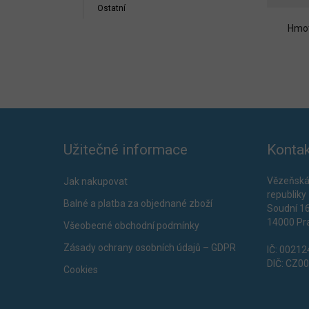
Ostatní
Hmot
Užitečné informace
Kontak
Vězeňská
Jak nakupovat
republiky
Balné a platba za objednané zboží
Soudní 1
14000 Pr
Všeobecné obchodní podmínky
Zásady ochrany osobních údajů – GDPR
IČ: 0021
DIČ: CZ0
Cookies