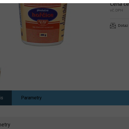
Cena ce
vč. DPH
Dotaz 
is
Parametry
etry