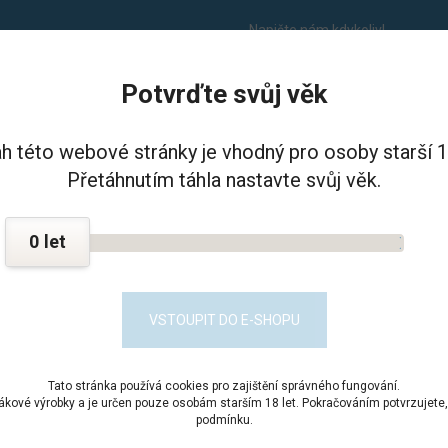
Napište nám kdykoliv!
info@balikdoveznice.cz
Potvrďte svůj věk
I VĚZNICE - PSHČ
KONTAKT
h této webové stránky je vhodný pro osoby starší 18
Přetáhnutím táhla nastavte svůj věk.
Potraviny
Dochucovadla
Hořčice plnotučná
0
ČICE PLNOTUČNÁ
Obsah ba
VSTOUPIT DO E-SHOPU
Kód prod
Tato stránka používá cookies pro zajištění správného fungování.
Dostupn
bákové výrobky a je určen pouze osobám starším 18 let. Pokračováním potvrzujete, 
podmínku.