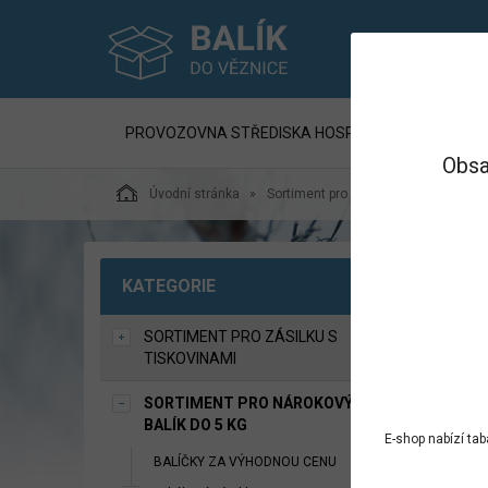
PROVOZOVNA STŘEDISKA HOSPODÁŘSKÉ ČINNNOST
Obsa
Úvodní stránka
Sortiment pro Nárokový balík do 5 kg
HOŘ
KATEGORIE
SORTIMENT PRO ZÁSILKU S
TISKOVINAMI
SORTIMENT PRO NÁROKOVÝ
BALÍK DO 5 KG
E-shop nabízí ta
BALÍČKY ZA VÝHODNOU CENU