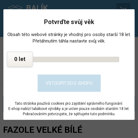
0
Potvrďte svůj věk
Obsah této webové stránky je vhodný pro osoby starší 18 let.
Přetáhnutím táhla nastavte svůj věk.
PROVOZOVNA STŘEDISKA HOSPODÁŘSKÉ ČINNNOSTI
VĚZNICE - PSHČ
0
KONTAKT
PŘEJÍT DO E-SHOPU
VSTOUPIT DO E-SHOPU
KATEGORIE
Tato stránka používá cookies pro zajištění správného fungování.
E-shop nabízí tabákové výrobky a je určen pouze osobám starším 18 let.
Pokračováním potvrzujete, že splňujete tuto podmínku.
FAZOLE VELKÉ BÍLÉ