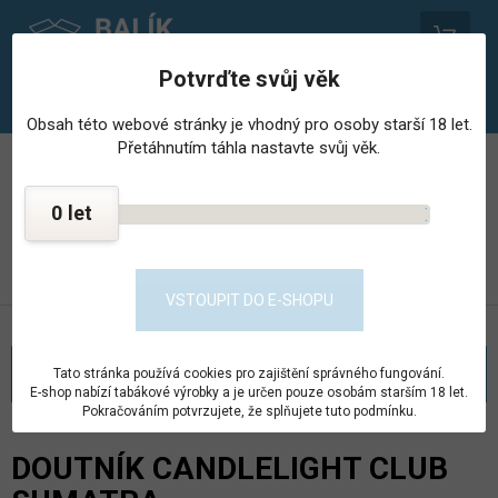
0
Potvrďte svůj věk
Obsah této webové stránky je vhodný pro osoby starší 18 let.
Přetáhnutím táhla nastavte svůj věk.
PROVOZOVNA STŘEDISKA HOSPODÁŘSKÉ ČINNNOSTI
VĚZNICE - PSHČ
0
KONTAKT
PŘEJÍT DO E-SHOPU
VSTOUPIT DO E-SHOPU
KATEGORIE
Tato stránka používá cookies pro zajištění správného fungování.
E-shop nabízí tabákové výrobky a je určen pouze osobám starším 18 let.
Pokračováním potvrzujete, že splňujete tuto podmínku.
DOUTNÍK CANDLELIGHT CLUB