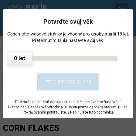
0
Potvrďte svůj věk
Obsah této webové stránky je vhodný pro osoby starší 18 let.
Přetáhnutím táhla nastavte svůj věk.
PROVOZOVNA STŘEDISKA HOSPODÁŘSKÉ ČINNNOSTI
VĚZNICE - PSHČ
0
KONTAKT
PŘEJÍT DO E-SHOPU
VSTOUPIT DO E-SHOPU
KATEGORIE
Tato stránka používá cookies pro zajištění správného fungování.
E-shop nabízí tabákové výrobky a je určen pouze osobám starším 18 let.
Pokračováním potvrzujete, že splňujete tuto podmínku.
CORN FLAKES