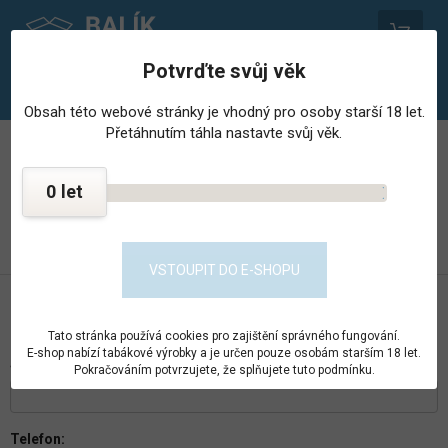
0
Potvrďte svůj věk
Obsah této webové stránky je vhodný pro osoby starší 18 let.
Přetáhnutím táhla nastavte svůj věk.
PROVOZOVNA STŘEDISKA HOSPODÁŘSKÉ ČINNNOSTI
VĚZNICE - PSHČ
0
KONTAKT
PŘEJÍT DO E-SHOPU
VSTOUPIT DO E-SHOPU
DOTAZ NA FERRERO ROCHER 8KS
Tato stránka používá cookies pro zajištění správného fungování.
E-shop nabízí tabákové výrobky a je určen pouze osobám starším 18 let.
Jméno:
*
Pokračováním potvrzujete, že splňujete tuto podmínku.
Telefon: