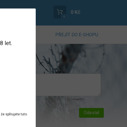
0 Kč
0
PŘEJÍT DO E-SHOPU
 let.
obních údajů
že splňujete tuto