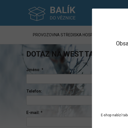
PROVOZOVNA STŘEDISKA HOSPODÁŘSKÉ ČINNNOST
Obsa
DOTAZ NA WEST TABÁK 99G
Jméno:
*
Telefon:
E-mail:
*
E-shop nabízí ta