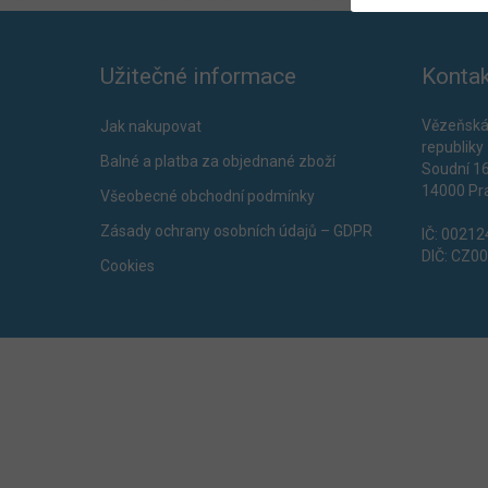
Užitečné informace
Kontak
Vězeňská
Jak nakupovat
republiky
Balné a platba za objednané zboží
Soudní 1
14000 Pr
Všeobecné obchodní podmínky
Zásady ochrany osobních údajů – GDPR
IČ: 0021
DIČ: CZ0
Cookies