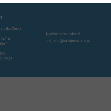
t
 služba České
Napište nám kdykoliv!
672/1a
info@balikdoveznice.cz
aha 4
2423
0212423