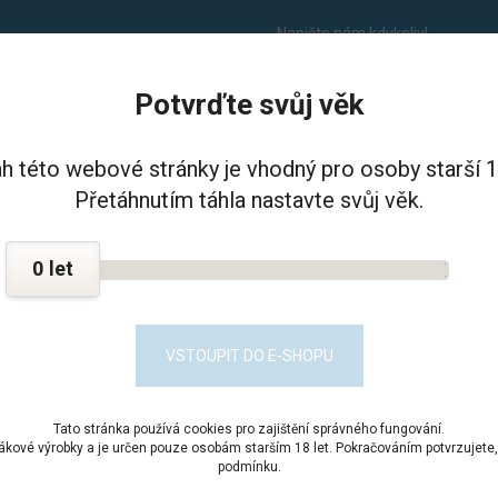
Napište nám kdykoliv!
info@balikdoveznice.cz
Potvrďte svůj věk
I VĚZNICE - PSHČ
KONTAKT
h této webové stránky je vhodný pro osoby starší 18
Přetáhnutím táhla nastavte svůj věk.
0
Dotaz:
*
VSTOUPIT DO E-SHOPU
Souhlasím se
zpracováním os
Tato stránka používá cookies pro zajištění správného fungování.
bákové výrobky a je určen pouze osobám starším 18 let. Pokračováním potvrzujete, 
podmínku.