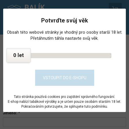
0
Potvrďte svůj věk
Obsah této webové stránky je vhodný pro osoby starší 18 let.
Přetáhnutím táhla nastavte svůj věk.
PROVOZOVNA STŘEDISKA HOSPODÁŘSKÉ ČINNNOSTI
VĚZNICE - PSHČ
0
KONTAKT
PŘEJÍT DO E-SHOPU
VSTOUPIT DO E-SHOPU
DOTAZ NA PRINGLES CHIPSY
SMETANA&CIBULE 40G
Tato stránka používá cookies pro zajištění správného fungování.
E-shop nabízí tabákové výrobky a je určen pouze osobám starším 18 let.
Pokračováním potvrzujete, že splňujete tuto podmínku.
Jméno:
*