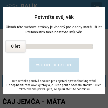
0
Potvrďte svůj věk
Obsah této webové stránky je vhodný pro osoby starší 18 let.
Přetáhnutím táhla nastavte svůj věk.
PROVOZOVNA STŘEDISKA HOSPODÁŘSKÉ ČINNNOSTI
VĚZNICE - PSHČ
0
KONTAKT
PŘEJÍT DO E-SHOPU
VSTOUPIT DO E-SHOPU
KATEGORIE
Tato stránka používá cookies pro zajištění správného fungování.
E-shop nabízí tabákové výrobky a je určen pouze osobám starším 18 let.
Pokračováním potvrzujete, že splňujete tuto podmínku.
ČAJ JEMČA - MÁTA